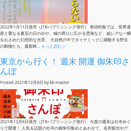
2022年1月11日発売（JTBパブリッシング発行） 巻頭特集では、世界遺
産と重なる夏至の日の出や、城の周りに広がる雲海など、超レアな一瞬
をおさめた幻想的な光景、 大自然の中でダイナミックに躍動する野生
の動物たち、最新映…
もっと読む »
東京から行く！ 週末 開運 御朱印さ
んぽ
Posted
2021年12月6日
by
kb-master
2021年12月6日発売（JTBパブリッシング発行） 今度の週末は社寺めぐ
りで開運！ 人気＆話題の社寺の御朱印集めとあわせて、名所観光やグ