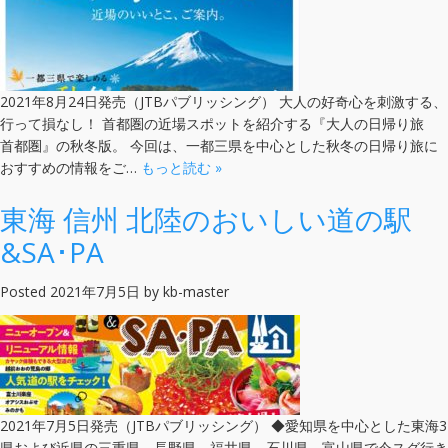
2021年8月24日発売（JTBパブリッシング） 大人の好奇心を刺激する、
行って損なし！ 首都圏の近場スポットを紹介する『大人の日帰り旅
首都圏』の秋冬版。 今回は、一都三県を中心とした秋冬の日帰り旅に
おすすめの情報をご…
もっと読む »
東海 信州 北陸のおいしい道の駅
&SA･PA
Posted
2021年7月5日
by
kb-master
2021年7月5日発売（JTBパブリッシング） ◆愛知県を中心とした東海3
県および近県の三重県、長野県、福井県、石川県、富山県で今スグ行き