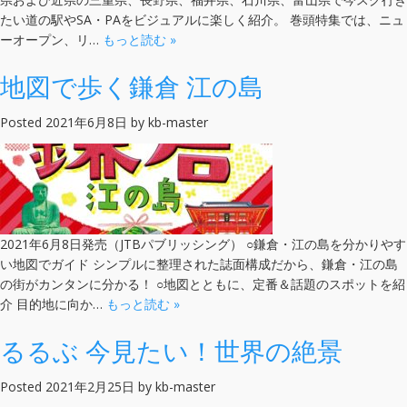
たい道の駅やSA・PAをビジュアルに楽しく紹介。 巻頭特集では、ニュ
ーオープン、リ…
もっと読む »
地図で歩く鎌倉 江の島
Posted
2021年6月8日
by
kb-master
2021年6月8日発売（JTBパブリッシング） ○鎌倉・江の島を分かりやす
い地図でガイド シンプルに整理された誌面構成だから、鎌倉・江の島
の街がカンタンに分かる！ ○地図とともに、定番＆話題のスポットを紹
介 目的地に向か…
もっと読む »
るるぶ 今見たい！世界の絶景
Posted
2021年2月25日
by
kb-master