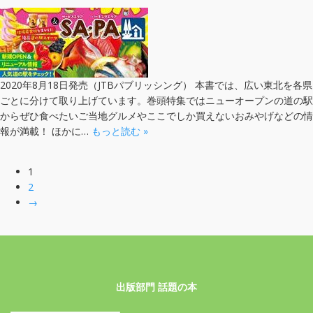
2020年8月18日発売（JTBパブリッシング） 本書では、広い東北を各県
ごとに分けて取り上げています。巻頭特集ではニューオープンの道の駅
からぜひ食べたいご当地グルメやここでしか買えないおみやげなどの情
報が満載！ ほかに…
もっと読む »
1
2
→
出版部門 話題の本