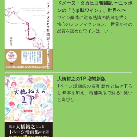
ドメーヌ・タカヒコ奮闘記 〜ニッポ
ンの「うま味ワイン」、世界へ〜
ワイン醸造に迸る熱情の軌跡を描く、
快心のノンフィクション。 世界がその
品質を認めたワインは、い…
大橋裕之の1P 増補新版
1ページ漫画集の名著 新作と描き下ろ
し48本を加え、増補新版で蘇る!! 笑い
と奇想と…