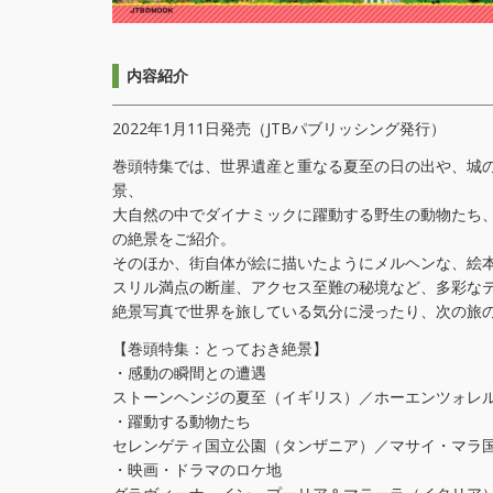
内容紹介
2022年1月11日発売（JTBパブリッシング発行）
巻頭特集では、世界遺産と重なる夏至の日の出や、城
景、
大自然の中でダイナミックに躍動する野生の動物たち
の絶景をご紹介。
そのほか、街自体が絵に描いたようにメルヘンな、絵
スリル満点の断崖、アクセス至難の秘境など、多彩な
絶景写真で世界を旅している気分に浸ったり、次の旅
【巻頭特集：とっておき絶景】
・感動の瞬間との遭遇
ストーンヘンジの夏至（イギリス）／ホーエンツォレ
・躍動する動物たち
セレンゲティ国立公園（タンザニア）／マサイ・マラ
・映画・ドラマのロケ地