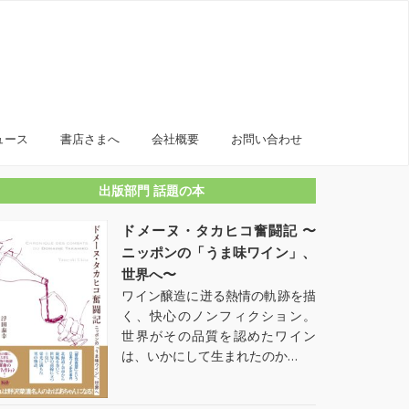
ュース
書店さまへ
会社概要
お問い合わせ
出版部門 話題の本
ドメーヌ・タカヒコ奮闘記 〜
ニッポンの「うま味ワイン」、
世界へ〜
ワイン醸造に迸る熱情の軌跡を描
く、快心のノンフィクション。
世界がその品質を認めたワイン
は、いかにして生まれたのか…