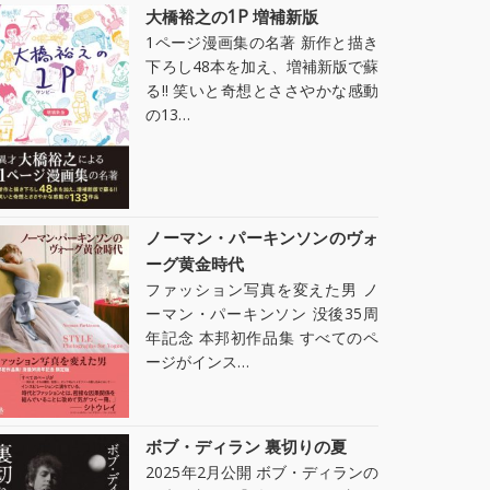
大橋裕之の1P 増補新版
1ページ漫画集の名著 新作と描き
下ろし48本を加え、増補新版で蘇
る!! 笑いと奇想とささやかな感動
の13…
ノーマン・パーキンソンのヴォ
ーグ黄金時代
ファッション写真を変えた男 ノ
ーマン・パーキンソン 没後35周
年記念 本邦初作品集 すべてのペ
ージがインス…
ボブ・ディラン 裏切りの夏
2025年2月公開 ボブ・ディランの