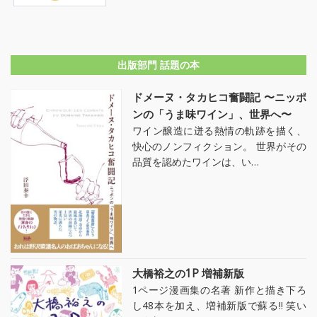
出版部門 話題の本
ドメーヌ・タカヒコ奮闘記 〜ニッポ
ンの「うま味ワイン」、世界へ〜
ワイン醸造に迸る熱情の軌跡を描く、
快心のノンフィクション。 世界がその
品質を認めたワインは、い…
大橋裕之の1P 増補新版
1ページ漫画集の名著 新作と描き下ろ
し48本を加え、増補新版で蘇る!! 笑い