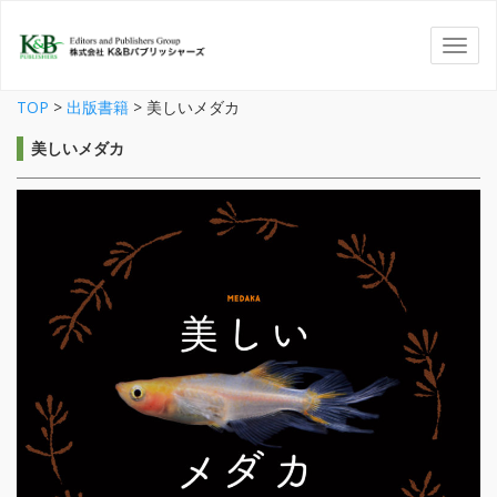
TOP
>
出版書籍
>
美しいメダカ
美しいメダカ