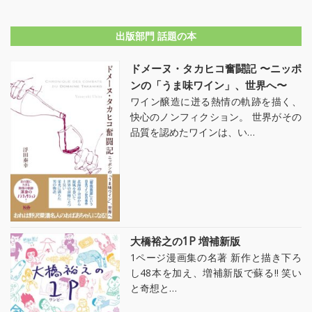
出版部門 話題の本
ドメーヌ・タカヒコ奮闘記 〜ニッポ
ンの「うま味ワイン」、世界へ〜
ワイン醸造に迸る熱情の軌跡を描く、
快心のノンフィクション。 世界がその
品質を認めたワインは、い…
大橋裕之の1P 増補新版
1ページ漫画集の名著 新作と描き下ろ
し48本を加え、増補新版で蘇る!! 笑い
と奇想と…