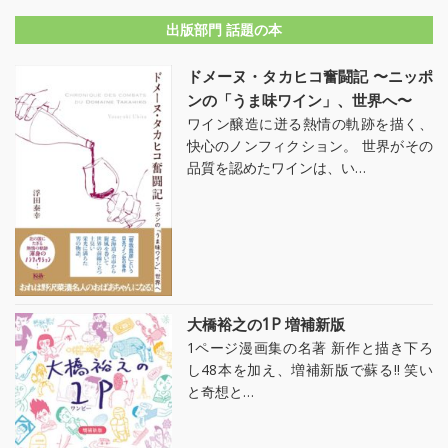
出版部門 話題の本
ドメーヌ・タカヒコ奮闘記 〜ニッポ
ンの「うま味ワイン」、世界へ〜
ワイン醸造に迸る熱情の軌跡を描く、
快心のノンフィクション。 世界がその
品質を認めたワインは、い…
大橋裕之の1P 増補新版
1ページ漫画集の名著 新作と描き下ろ
し48本を加え、増補新版で蘇る!! 笑い
と奇想と…