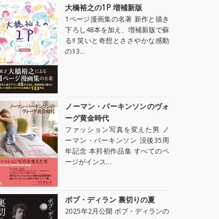
大橋裕之の1P 増補新版
1ページ漫画集の名著 新作と描き
下ろし48本を加え、増補新版で蘇
る!! 笑いと奇想とささやかな感動
の13…
ノーマン・パーキンソンのヴォ
ーグ黄金時代
ファッション写真を変えた男 ノ
ーマン・パーキンソン 没後35周
年記念 本邦初作品集 すべてのペ
ージがインス…
ボブ・ディラン 裏切りの夏
2025年2月公開 ボブ・ディランの