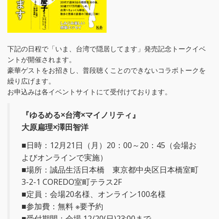
下記の日程で「いま、台湾で隠居してます」発売記念トークイベ
ントが開催されます。
豪華ゲストをお招きし、普段聴くことのできないコラボトークを
繰り広げます。
お申込みは各イベントサイトにて受付けております。
『ゆるめる×台湾×マイノリティ』
大原扁理×澤田智洋
■日時：12月21日（月）20：00～20：45（会場お
よびオンラインで実施）
■場所：誠品生活日本橋 東京都中央区日本橋室町
3-2-1 COREDO室町テラス2F
■定員：会場20名様、オンライン100名様
■参加費：無料 ※要予約
■受付期間：会場 12/20(日)23:00まで