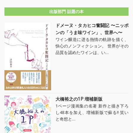
出版部門 話題の本
ドメーヌ・タカヒコ奮闘記 〜ニッポ
ンの「うま味ワイン」、世界へ〜
ワイン醸造に迸る熱情の軌跡を描く、
快心のノンフィクション。 世界がその
品質を認めたワインは、い…
大橋裕之の1P 増補新版
1ページ漫画集の名著 新作と描き下ろ
し48本を加え、増補新版で蘇る!! 笑い
と奇想と…