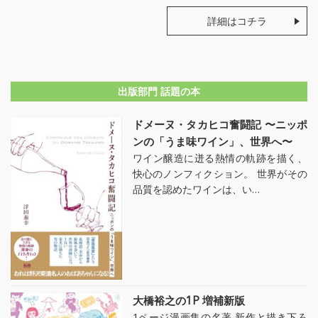
詳細はコチラ
出版部門 話題の本
ドメーヌ・タカヒコ奮闘記 〜ニッポ
ンの「うま味ワイン」、世界へ〜
ワイン醸造に迸る熱情の軌跡を描く、
快心のノンフィクション。 世界がその
品質を認めたワインは、い…
大橋裕之の1P 増補新版
1ページ漫画集の名著 新作と描き下ろ