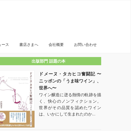
ュース
書店さまへ
会社概要
お問い合わせ
出版部門 話題の本
ドメーヌ・タカヒコ奮闘記 〜
ニッポンの「うま味ワイン」、
世界へ〜
ワイン醸造に迸る熱情の軌跡を描
く、快心のノンフィクション。
世界がその品質を認めたワイン
は、いかにして生まれたのか…