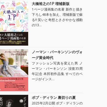
大橋裕之の1P 増補新版
1ページ漫画集の名著 新作と描き
下ろし48本を加え、増補新版で蘇
る!! 笑いと奇想とささやかな感動
の13…
ノーマン・パーキンソンのヴォ
ーグ黄金時代
ファッション写真を変えた男 ノ
ーマン・パーキンソン 没後35周
年記念 本邦初作品集 すべてのペ
ージがインス…
ボブ・ディラン 裏切りの夏
2025年2月公開 ボブ・ディランの