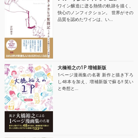
ワイン醸造に迸る熱情の軌跡を描く、
快心のノンフィクション。 世界がその
品質を認めたワインは、い…
大橋裕之の1P 増補新版
1ページ漫画集の名著 新作と描き下ろ
し48本を加え、増補新版で蘇る!! 笑い
と奇想と…