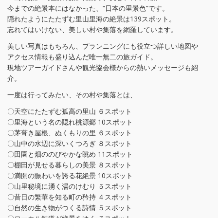
今までの絶景本にはなかった、“日本の里景色”です。
隠れたようにたたずむ里山里海の絶景は139スポット。
忘れてはいけない、美しい村や集落を網羅しています。
美しい写真はもちろん、プランニングにも役立つ詳しい地図や
アクセス情報も盛り込んだ唯一無二の旅ガイド。
現地ツアーガイドさんや観光協会様からの熱いメッセージも紹
介。
一度は行ってみたい、その村や集落とは、
〇天空にたたずむ孤高の里山 ６スポット
〇里海という名の隠れ桃源郷 10スポット
〇茅葺き屋根、ぬくもりの里 ６スポット
〇山中の水辺に深いくつろぎ ８スポット
〇田園と畑ののびやかな眺め 11スポット
〇棚田が見せる暮らしの美景 ８スポット
〇満開の賑わいを誇る花絶景 10スポット
〇山里秘境に湧く湯のけむり ５スポット
〇昔日の繁華を知る町の矜持 ４スポット
〇自然の生き物がつくる詩情 ５スポット