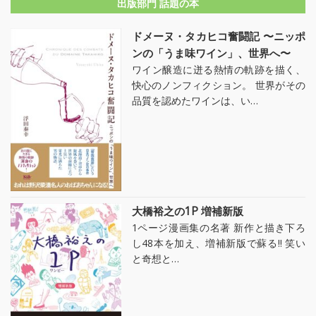
出版部門 話題の本
ドメーヌ・タカヒコ奮闘記 〜ニッポ
ンの「うま味ワイン」、世界へ〜
ワイン醸造に迸る熱情の軌跡を描く、
快心のノンフィクション。 世界がその
品質を認めたワインは、い…
大橋裕之の1P 増補新版
1ページ漫画集の名著 新作と描き下ろ
し48本を加え、増補新版で蘇る!! 笑い
と奇想と…