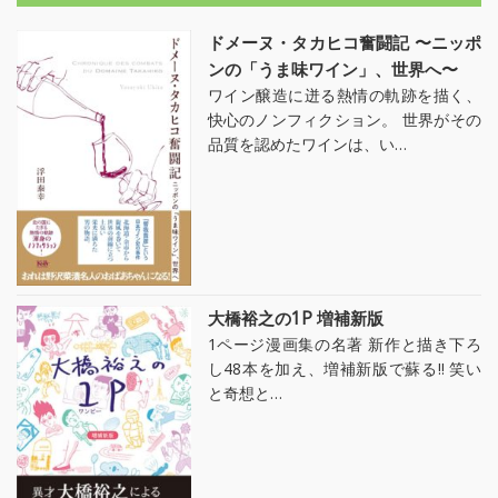
ドメーヌ・タカヒコ奮闘記 〜ニッポ
ンの「うま味ワイン」、世界へ〜
ワイン醸造に迸る熱情の軌跡を描く、
快心のノンフィクション。 世界がその
品質を認めたワインは、い…
大橋裕之の1P 増補新版
1ページ漫画集の名著 新作と描き下ろ
し48本を加え、増補新版で蘇る!! 笑い
と奇想と…