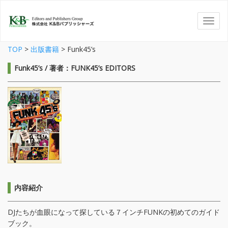
TOP
>
出版書籍
>
Funk45’s
Funk45’s / 著者：FUNK45’s EDITORS
内容紹介
DJたちが血眼になって探している７インチFUNKの初めてのガイド
ブック。