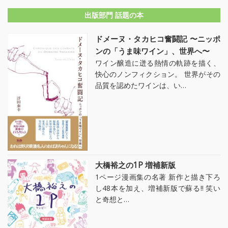
出版部門 話題の本
ドメーヌ・タカヒコ奮闘記 〜ニッポ
ンの「うま味ワイン」、世界へ〜
ワイン醸造に迸る熱情の軌跡を描く、
快心のノンフィクション。 世界がその
品質を認めたワインは、い…
大橋裕之の1P 増補新版
1ページ漫画集の名著 新作と描き下ろ
し48本を加え、増補新版で蘇る!! 笑い
と奇想と…