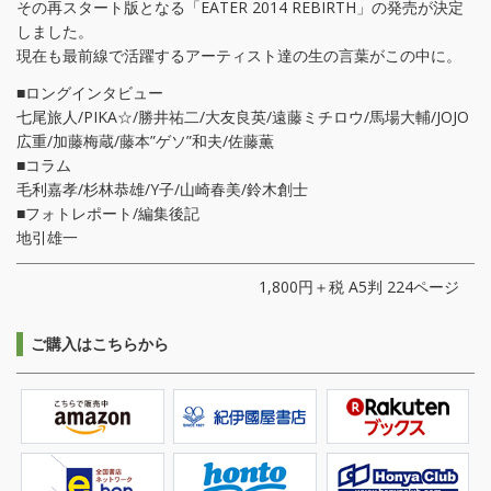
その再スタート版となる「EATER 2014 REBIRTH」の発売が決定
しました。
現在も最前線で活躍するアーティスト達の生の言葉がこの中に。
■ロングインタビュー
七尾旅人/PIKA☆/勝井祐二/大友良英/遠藤ミチロウ/馬場大輔/JOJO
広重/加藤梅蔵/藤本”ゲソ”和夫/佐藤薫
■コラム
毛利嘉孝/杉林恭雄/Y子/山崎春美/鈴木創士
■フォトレポート/編集後記
地引雄一
1,800円＋税 A5判 224ページ
ご購入はこちらから