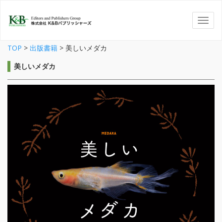
TOP
>
出版書籍
>
美しいメダカ
美しいメダカ