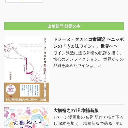
出版部門 話題の本
ドメーヌ・タカヒコ奮闘記 〜ニッポ
ンの「うま味ワイン」、世界へ〜
ワイン醸造に迸る熱情の軌跡を描く、
快心のノンフィクション。 世界がその
品質を認めたワインは、い…
大橋裕之の1P 増補新版
1ページ漫画集の名著 新作と描き下ろ
し48本を加え、増補新版で蘇る!! 笑い