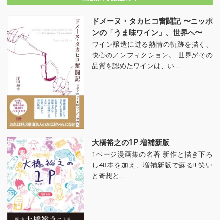
ドメーヌ・タカヒコ奮闘記 〜ニッポ
ンの「うま味ワイン」、世界へ〜
ワイン醸造に迸る熱情の軌跡を描く、
快心のノンフィクション。 世界がその
品質を認めたワインは、い…
大橋裕之の1P 増補新版
1ページ漫画集の名著 新作と描き下ろ
し48本を加え、増補新版で蘇る!! 笑い
と奇想と…