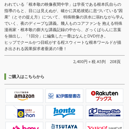
われている「根本敬の映像夜間中学」は学長である根本氏自らの
指導のもと、目には見えぬが、確かに其処彼処に息づいている“因
果”（とその捉え方）について、 特殊映像の洪水に溺れながら学ん
でいく、夜のディープな講義。幾人ものコアファンを 抱える特殊
漫画家・根本敬の膨大な講義記録の中から、ざっくばらんに言葉
を抽出し、「1回分」に編集した一冊はなんとDVD付き。
ヒップでクールかつ目眩がする程スウィートな根本ワールドが描
き出される因果探求者垂涎の1冊！
2,400円＋税 A5判 208頁
ご購入はこちらから