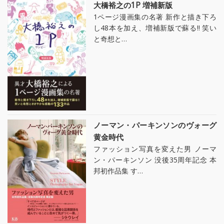
大橋裕之の1P 増補新版
1ページ漫画集の名著 新作と描き下ろ
し48本を加え、増補新版で蘇る!! 笑い
と奇想と…
ノーマン・パーキンソンのヴォーグ
黄金時代
ファッション写真を変えた男 ノーマ
ン・パーキンソン 没後35周年記念 本
邦初作品集 す…