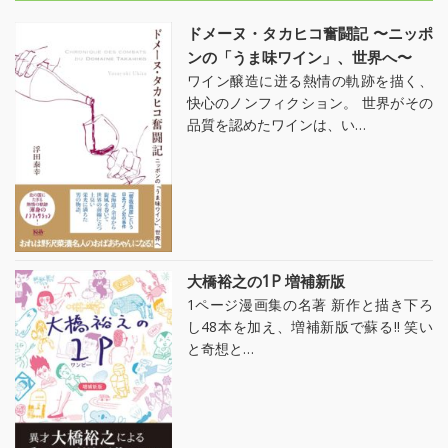
ドメーヌ・タカヒコ奮闘記 〜ニッポ
ンの「うま味ワイン」、世界へ〜
ワイン醸造に迸る熱情の軌跡を描く、
快心のノンフィクション。 世界がその
品質を認めたワインは、い…
大橋裕之の1P 増補新版
1ページ漫画集の名著 新作と描き下ろ
し48本を加え、増補新版で蘇る!! 笑い
と奇想と…