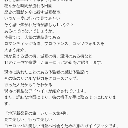
穏やかな時間が流れる田園
歴史の面影を今に残す城塞都市……
いつか一度は行って見てみたい
そう思い焦がれた街が誰しも1つや2つ
あるのではないでしょうか。
本書では、人気の渡航先である
ロマンティック街道、プロヴァンス、コッツウォルズを
大きく紹介。
海が見える坂の街、城塞の街、運河のある街など
11のテーマで厳選したヨーロッパの街をご紹介します。
現地に訪れたことのある体験者の感動体験記は
その街のリアルな魅力をクローズアップ。
行った人だからこそわかる
現地の有益なアドバイスが紹介されています。
また、詳細な地図により、街の様子が手に取るようにわかりま
す。
「地球新発見の旅」シリーズ第4弾。
見て楽しい、行って楽しい
ヨーロッパの美しい街並へ出会うための旅のガイドブックです。