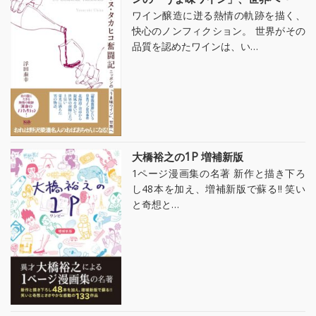
ワイン醸造に迸る熱情の軌跡を描く、
快心のノンフィクション。 世界がその
品質を認めたワインは、い…
大橋裕之の1P 増補新版
1ページ漫画集の名著 新作と描き下ろ
し48本を加え、増補新版で蘇る!! 笑い
と奇想と…