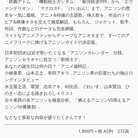
「鉄腕アトム」「機動戦士ガンダム」「銀河鉄道999」から「エヴ
ァンゲリオン」 「マクロスF」「けいおん!」まで、アニソンの歴
史を一気に凝縮。 アニメ&特撮の主題歌、挿入歌を、作品のトリ
ビア&映像ネタを交えて徹底解説。もちろん、ジャケット、歌手、
作詞、作曲などのデータも完全網羅。
ライトなアニメファンからディープなアニオタまで、すべてのア
ニメフリークに捧げるアニソンガイドの決定版。
日本初!読めば必ず歌いたくなる「アニソンカレンダー」仕様。
アニソンカラオケに役立つ「歌唱タグ」
あなたの誕生日は何の日？「アニメ歳時記」
小林亜星、山本正之、串田アキラ…アニソン界の巨星たちの独占ロ
ングインタビュー
水玉螢之丞、環望、志水アキ、峠比呂、ぐれいす、山本賢治、ひ
のき一志による描きおろしイラスト
古今東西の名アニソンを徹底分析。「燃えるアニソンVS萌えるア
ニソン50番勝負! 」
などなど多彩な内容が盛りだくさんです！
1,890円＋税 A5判 272頁