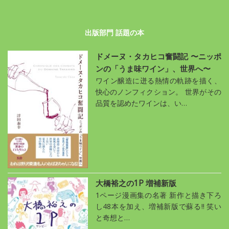
出版部門 話題の本
ドメーヌ・タカヒコ奮闘記 〜ニッポ
ンの「うま味ワイン」、世界へ〜
ワイン醸造に迸る熱情の軌跡を描く、
快心のノンフィクション。 世界がその
品質を認めたワインは、い…
大橋裕之の1P 増補新版
1ページ漫画集の名著 新作と描き下ろ
し48本を加え、増補新版で蘇る!! 笑い
と奇想と…