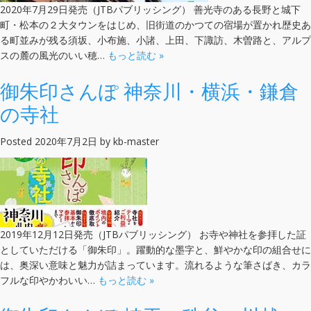
2020年7月29日発売（JTBパブリッシング） 善光寺のある長野と城下
町・松本の２大タウンをはじめ、旧街道のかつての宿場が置かれ歴史あ
る町並みが残る須坂、小布施、小諸、上田、下諏訪、木曽路と、アルプ
スの麓の風光のいい穂…
もっと読む »
御朱印さんぽ 神奈川・横浜・鎌倉
の寺社
Posted
2020年7月2日
by
kb-master
2019年12月12日発売（JTBパブリッシング） お寺や神社を参拝した証
としていただける「御朱印」。躍動的な墨字と、鮮やかな印の組合せに
は、奥深い意味と魅力が詰まっています。流れるような筆さばき、カラ
フルな印やかわいい…
もっと読む »