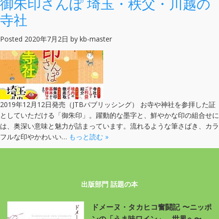
御朱印さんぽ 埼玉・秩父・川越の
寺社
Posted
2020年7月2日
by
kb-master
2019年12月12日発売（JTBパブリッシング） お寺や神社を参拝した証
としていただける「御朱印」。躍動的な墨字と、鮮やかな印の組合せに
は、奥深い意味と魅力が詰まっています。流れるような筆さばき、カラ
フルな印やかわいい…
もっと読む »
出版部門 話題の本
ドメーヌ・タカヒコ奮闘記 〜ニッポ
ンの「うま味ワイン」、世界へ〜