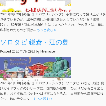
2020年9月29日発売（JTBパブリッシング） 令和になって盛り上がりを
見せているのが、城を訪問した登城記念証としていただける「御城
印」。 30年ほど前に松本城からはじまったとされ、その良さは、既に
印刷されたものが頂け…
もっと読む »
ソロタビ 鎌倉・江の島
Posted
2020年7月29日
by
kb-master
2020年1月30日発売（JTBパブリッシング） ソロタビ（=ひとり旅）向
けガイドブックのシリーズに、国内版が登場！ ひとりだからこそ楽し
める、おすすめスポットや回り方はもちろん、 出発前から滞在中に役
立つ、旅のテクニッ…
もっと読む »