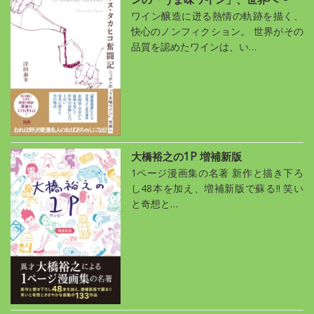
ワイン醸造に迸る熱情の軌跡を描く、
快心のノンフィクション。 世界がその
品質を認めたワインは、い…
大橋裕之の1P 増補新版
1ページ漫画集の名著 新作と描き下ろ
し48本を加え、増補新版で蘇る!! 笑い
と奇想と…