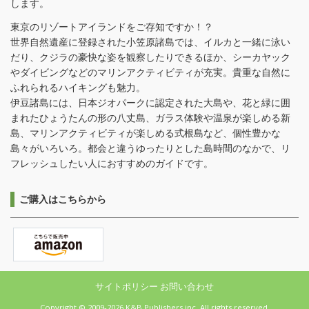
します。
東京のリゾートアイランドをご存知ですか！？
世界自然遺産に登録された小笠原諸島では、イルカと一緒に泳い
だり、クジラの豪快な姿を観察したりできるほか、シーカヤック
やダイビングなどのマリンアクティビティが充実。貴重な自然に
ふれられるハイキングも魅力。
伊豆諸島には、日本ジオパークに認定された大島や、花と緑に囲
まれたひょうたんの形の八丈島、ガラス体験や温泉が楽しめる新
島、マリンアクティビティが楽しめる式根島など、個性豊かな
島々がいろいろ。都会と違うゆったりとした島時間のなかで、リ
フレッシュしたい人におすすめのガイドです。
ご購入はこちらから
サイトポリシー
お問い合わせ
Copyright © 2009-2026 K&B Publishers inc. All rights reserved.