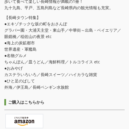
歩いて食べて楽しい長崎情報が満載の1冊！
九十九島、平戸、五島列島など長崎県内の観光情報も充実。
【長崎タウン特集】
●エキゾチックな坂の町をおさんぽ
グラバー園・大浦天主堂・東山手／中華街～出島・ベイエリア／
眼鏡橋／稲佐山の夜景 etc
●海上の炭鉱都市
世界遺産・軍艦島
●名物グルメ
ちゃんぽん／皿うどん／海鮮料理／トルコライス etc
●おみやげ
カステラいろいろ／長崎スイーツ／ハイカラな雑貨
●ひと足のばして
外海／伊王島／長崎ペンギン水族館
ご購入はこちらから