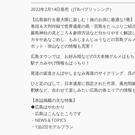
2022年2月14日発売（JTBパブリッシング）
【広島旅行を最大限に楽しむ！旅のお供に最適な1冊】
巻頭＆大判付録で世界遺産の島・宮島をたっぷりご紹介
嚴島神社の見どころ＆参拝方法など分かりやすく解説
カキやあなごめし、もみじまんじゅうなどの宮島グル
ポット・弥山などの情報も充実！
広島タウンでは、お好み焼などの5大名物グルメはもちろ
駅ナカみやげ情報もばっちり！
尾道の坂道さんぽやしまなみ海道のサイクリング、呉
ひと足のばして、日本遺産に指定された竹原、風光明
釈峡など、合わせて楽しみたい広島の各エリアの情報
【本誌掲載の主な特集】
◆広島はやわかり
・広島はこんなところです
・NEWS＆TOPICS
・1泊2日モデルプラン