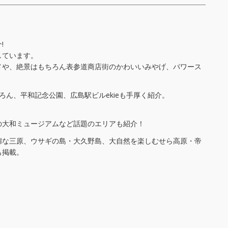
!
しています。
メや、絶景はもちろん表参道商店街のかわいいみやげ、パワース
ん、平和記念公園、広島駅ビルekieも手厚く紹介。
の大和ミュージアムなど話題のエリアも紹介！
媚な三原、ウサギの島・大久野島、大自然を楽しむせら高原・帝
も掲載。