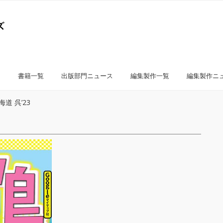
書籍一覧
出版部門ニュース
編集製作一覧
編集製作ニ
道 呉’23