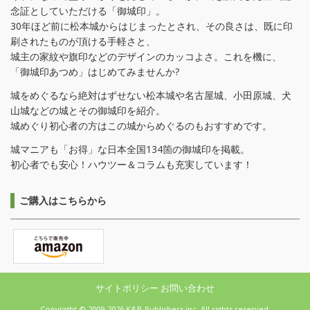
念証としていただける「御城印」。
30年ほど前に松本城からはじまったとされ、その良さは、既に印
刷されたものが頂ける手軽さと、
城主の家紋や旗印などのデザインのカッコよさ。これを機に、
「御城印あつめ」はじめてみませんか?
城をめぐるなら絶対はずせない松本城や名古屋城、小田原城、犬
山城などの城とその御城印を紹介。
城めぐり初心者の方はこの城からめぐるのもおすすめです。
城マニアも「お得」な日本全国134箇の御城印を掲載。
初心者でも安心！ハウツー＆コラムも充実しています！
ご購入はこちらから
サイトポリシー
お問い合わせ
Copyright © 2009-2026 K&B Publishers inc. All rights reserved.