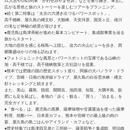
SL人吉やD&S列車「かわせみやませみ」などを乗り継ぎ、車窓に
広がる景色と旅のストーリーを楽しむツアーをプランニング。
●続く第二特集は「太古の力湧き出づるパワースポット」。
高千穂峡、屋久島の縄文杉、大観峰、天安河原、国見ヶ丘、雄川
の滝など神秘の絶景が並びます。
●鹿児島は島津斉彬が進めた幕末コンビナート、集成館事業を辿る
旅からスタート。
大地の息吹を感じる桜島へ上陸し、迫力の火山ビューを歩き、西
郷隆盛ゆかりの地も訪ねます。
●フォトジェニックな風景とパワースポットの宝庫である山峡の
地・高千穂では、高千穂峡散策と古社詣りを提案。
●熊本では肥後の国の歴史スポット巡り、阿蘇の大パノラマ・ドラ
イブ、宮崎・日南の海岸線ドライブ、屋久島の白谷雲水峡・縄文
杉トレッキングと続きます。
また、美山、霧島、指宿、開聞岳、池田湖、知覧、大隅半島、飫
肥にも足を延ばし、各地の「歩く・観る」「買う」「泊まる」を
完全ガイドします。
●「食べる」は、鹿児島の黒豚、薩摩味噌や甘露醤油を使った薩摩
料理、焼酎バー、日本茶カフェ、熊本や宮崎での最上級の肉の
宴、屋久島の島ごはんやアイランド・カフェなど。
●歴史特集では島津四兄弟と三州統一、薩英戦争と集成館、明治維