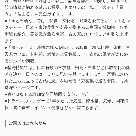
寺、吉野の金峯山寺などの諸堂、諸殿を詳細に紹介し、周辺の街
並の情緒に触れる散歩も提案。各エリアの「歩く・観る」「買
う」「泊まる」を完全ガイドします。
●「美と出会う」では、仏像、文化財、庭園を愛でるポイントをレ
クチャー、日本・東洋美術の名品が集まる奈良国立博物館、各美
術館も紹介。美意識が薫る名宿、古民家のたたずまいも取り上げ
ます。
●「食べる」は、洗練の極みを味わえる和食、精進料理、茶粥、古
民家カフェ、甘味処、老舗の上質銘菓まで、古都の風情が楽しめ
るグルメが満載。
●歴史特集では、日本有数の古墳群、飛鳥・白鳳など仏教文化の隆
盛を辿り、日本のはじまりに思いを馳せます。また、万葉に詠わ
れた土地に立って古代に思いを馳せる「万葉集で巡る奈良」も興
味深いページです。
●切りはなせる詳細な別冊地図で安心ナビゲート。
●トラベルカレンダーで1年を通した気温、降水量、気候、開花情
報、旬の食材、イベント開催などが一望できます。
ご購入はこちらから