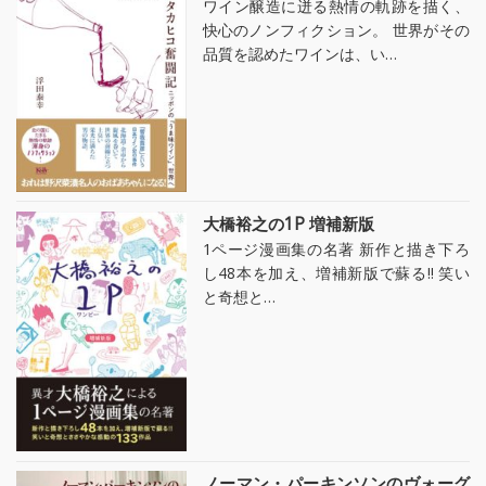
ワイン醸造に迸る熱情の軌跡を描く、
快心のノンフィクション。 世界がその
品質を認めたワインは、い…
大橋裕之の1P 増補新版
1ページ漫画集の名著 新作と描き下ろ
し48本を加え、増補新版で蘇る!! 笑い
と奇想と…
ノーマン・パーキンソンのヴォーグ