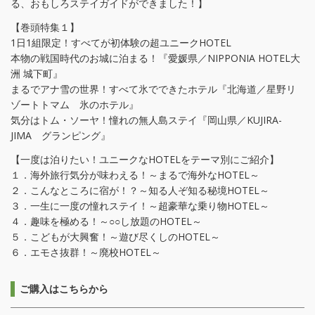
る、おもしろステイガイドができました！】
【巻頭特集１】
1日1組限定！すべてが初体験の超ユニークHOTEL
本物の戦国時代のお城に泊まる！『愛媛県／NIPPONIA HOTEL大
洲 城下町』
まるでアナ雪の世界！すべて氷でできたホテル『北海道／星野リ
ゾートトマム 氷のホテル』
気分はトム・ソーヤ！憧れの無人島ステイ『岡山県／KUJIRA-
JIMA グランピング』
【一度は泊りたい！ユニークなHOTELをテーマ別にご紹介】
１．海外旅行気分が味わえる！～まるで海外なHOTEL～
２．こんなところに宿が！？～知る人ぞ知る秘境HOTEL～
３．一生に一度の憧れステイ！～超豪華な乗り物HOTEL～
４．趣味を極める！～○○し放題のHOTEL～
５．こどもが大興奮！～遊び尽くしのHOTEL～
６．エモさ抜群！～廃校HOTEL～
ご購入はこちらから