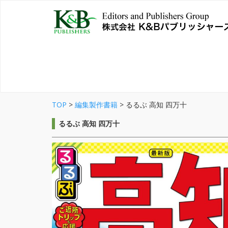
TOP
>
編集製作書籍
>
るるぶ 高知 四万十
るるぶ 高知 四万十