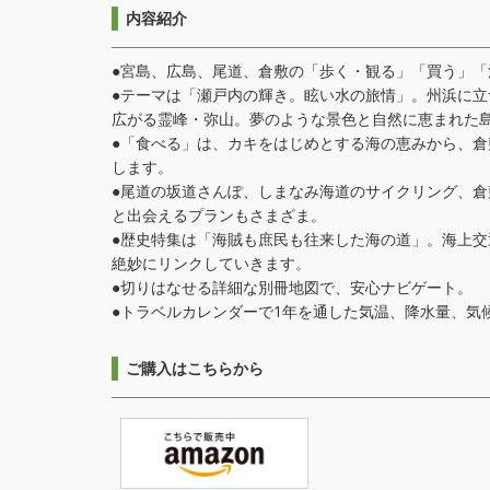
内容紹介
●宮島、広島、尾道、倉敷の「歩く・観る」「買う」「
●テーマは「瀬戸内の輝き。眩い水の旅情」。州浜に
広がる霊峰・弥山。夢のような景色と自然に恵まれた
●「食べる」は、カキをはじめとする海の恵みから、
します。
●尾道の坂道さんぽ、しまなみ海道のサイクリング、
と出会えるプランもさまざま。
●歴史特集は「海賊も庶民も往来した海の道」。海上
絶妙にリンクしていきます。
●切りはなせる詳細な別冊地図で、安心ナビゲート。
●トラベルカレンダーで1年を通した気温、降水量、気
ご購入はこちらから