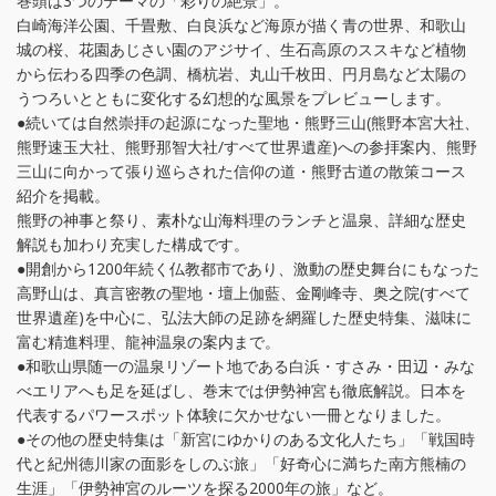
巻頭は3つのテーマの「彩りの絶景」。
白崎海洋公園、千畳敷、白良浜など海原が描く青の世界、和歌山
城の桜、花園あじさい園のアジサイ、生石高原のススキなど植物
から伝わる四季の色調、橋杭岩、丸山千枚田、円月島など太陽の
うつろいとともに変化する幻想的な風景をプレビューします。
●続いては自然崇拝の起源になった聖地・熊野三山(熊野本宮大社、
熊野速玉大社、熊野那智大社/すべて世界遺産)への参拝案内、熊野
三山に向かって張り巡らされた信仰の道・熊野古道の散策コース
紹介を掲載。
熊野の神事と祭り、素朴な山海料理のランチと温泉、詳細な歴史
解説も加わり充実した構成です。
●開創から1200年続く仏教都市であり、激動の歴史舞台にもなった
高野山は、真言密教の聖地・壇上伽藍、金剛峰寺、奥之院(すべて
世界遺産)を中心に、弘法大師の足跡を網羅した歴史特集、滋味に
富む精進料理、龍神温泉の案内まで。
●和歌山県随一の温泉リゾート地である白浜・すさみ・田辺・みな
べエリアへも足を延ばし、巻末では伊勢神宮も徹底解説。日本を
代表するパワースポット体験に欠かせない一冊となりました。
●その他の歴史特集は「新宮にゆかりのある文化人たち」「戦国時
代と紀州徳川家の面影をしのぶ旅」「好奇心に満ちた南方熊楠の
生涯」「伊勢神宮のルーツを探る2000年の旅」など。